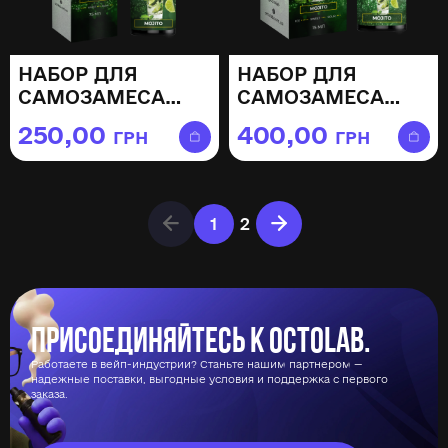
НАБОР ДЛЯ
НАБОР ДЛЯ
САМОЗАМЕСА
САМОЗАМЕСА
OCTOBAR PRIME
OCTOBAR PRIME
250,00
400,00
ГРН
ГРН
MOJITO — 15МЛ
MOJITO — 30МЛ
1
2
Присоединяйтесь к Octolab.
Работаете в вейп-индустрии? Станьте нашим партнером —
надежные поставки, выгодные условия и поддержка с первого
заказа.