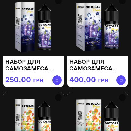
НАБОР ДЛЯ
НАБОР ДЛЯ
САМОЗАМЕСА
САМОЗАМЕСА
OCTOBAR PRIME
OCTOBAR PRIME
250,00
400,00
ГРН
ГРН
BLUEBERRY SODA
BLUEBERRY SODA
— 15МЛ
— 30МЛ