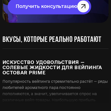
Получить консультацию
ВКУСЫ, КОТОРЫЕ РЕАЛЬНО РАБОТАЮТ
ИСКУССТВО УДОВОЛЬСТВИЯ —
СОЛЕВЫЕ ЖИДКОСТИ ДЛЯ ВЕЙПИНГА
OCTOBAR PRIME
Популярность вейпинга стремительно растёт — ряды
любителей ароматного пара постоянно
пополняются, а значит, увеличивается спрос на
различные вейп-товары. Наибольшую прибыль
специализированному магазину приносят