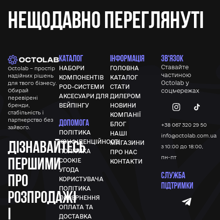
Нещодавно переглянуті
КАТАЛОГ
ІНФОРМАЦІЯ
ЗВ'ЯЗОК
Ставайте
НАБОРИ
ГОЛОВНА
Octolab – простір
частиною
надійних рішень
КОМПОНЕНТІВ
КАТАЛОГ
Octolab у
для твого бізнесу.
POD-СИСТЕМИ
СТАТИ
Обирай
соцмережах
АКСЕСУАРИ ДЛЯ
ДИЛЕРОМ
перевірені
бренди,
ВЕЙПІНГУ
НОВИНИ
стабільність і
КОМПАНІЇ
партнерство без
ДОПОМОГА
БЛОГ
+38 067 320 29 50
зайвого.
ПОЛІТИКА
НАШІ
info@octolab.com.ua
Дізнавайтесь
КОНФІДЕНЦІЙНОСТІ
МАГАЗИНИ
з 10:00 до 18:00,
ПОЛІТИКА
ПРО НАС
першими
пн-пт
COOKIE
КОНТАКТИ
УГОДА
СЛУЖБА
про
КОРИСТУВАЧА
ПІДТРИМКИ
ПОЛІТИКА
розпродажі
ПОВЕРНЕННЯ
ОПЛАТА ТА
і
ДОСТАВКА