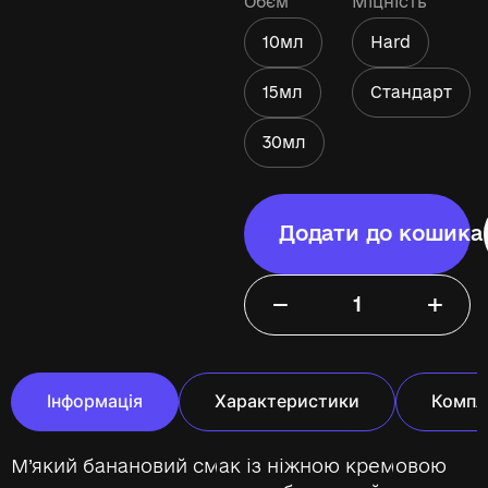
Обєм
Міцність
10мл
Hard
15мл
Стандарт
30мл
Додати до кошика
−
+
Інформація
Характеристики
Компл
М’який банановий смак із ніжною кремовою