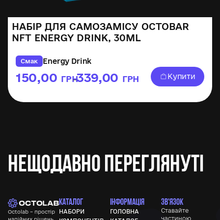
НАБІР ДЛЯ САМОЗАМІСУ OCTOBAR
NFT ENERGY DRINK, 30ML
Energy Drink
Смак
150,00
339,00
Купити
ГРН
ГРН
–
Нещодавно переглянуті
КАТАЛОГ
ІНФОРМАЦІЯ
ЗВ'ЯЗОК
Ставайте
НАБОРИ
ГОЛОВНА
Octolab – простір
частиною
надійних рішень