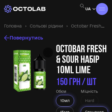
UA
Головна
›
Сольові рідини
›
Octobar Fresh&Sour
Повернутись
Octobar Fresh
& Sour набір
10ml Lime
150
ГРН / ШТ
Обєм
Міцність
10мл
Hard