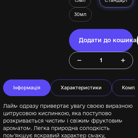
15мл
Стандарт
30мл
Додати до кошика
−
+
Інформація
Характеристики
Компл
Лайм одразу привертає увагу своєю виразною
цитрусовою кислинкою, яка поступово
розкривається чистим і свіжим фруктовим
ароматом. Легка природна солодкість
пом’якшує яскравий характер смаку,