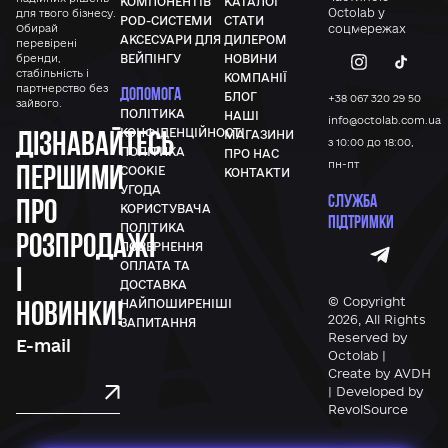
КОМПОНЕНТІВ
КАТАЛОГ
Octolab у
для твого бізнесу.
POD-СИСТЕМИ
СТАТИ
Обирай
соцмережах
АКСЕСУАРИ ДЛЯ
ДИЛЕРОМ
перевірені
бренди,
ВЕЙПІНГУ
НОВИНИ
стабільність і
КОМПАНІЇ
партнерство без
ДОПОМОГА
БЛОГ
+38 067 320 29 50
зайвого.
ПОЛІТИКА
НАШІ
info@octolab.com.ua
Дізнавайтесь
КОНФІДЕНЦІЙНОСТІ
МАГАЗИНИ
з 10:00 до 18:00,
ПОЛІТИКА
ПРО НАС
першими
пн-пт
COOKIE
КОНТАКТИ
УГОДА
СЛУЖБА
про
КОРИСТУВАЧА
ПІДТРИМКИ
ПОЛІТИКА
розпродажі
ПОВЕРНЕННЯ
ОПЛАТА ТА
і
ДОСТАВКА
новинки!
© Copyright
НАЙПОШИРЕНІШІ
2026, All Rights
ЗАПИТАННЯ
Reserved by
Octolab |
Create by AVDH
| Developed by
RevolSource