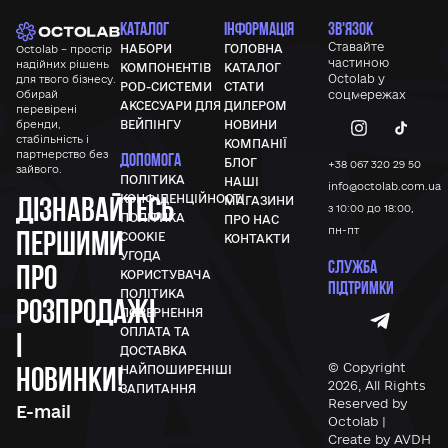
КАТАЛОГ
ІНФОРМАЦІЯ
ЗВ'ЯЗОК
Ставайте
НАБОРИ
ГОЛОВНА
Octolab – простір
частиною
надійних рішень
КОМПОНЕНТІВ
КАТАЛОГ
Octolab у
для твого бізнесу.
POD-СИСТЕМИ
СТАТИ
Обирай
соцмережах
АКСЕСУАРИ ДЛЯ
ДИЛЕРОМ
перевірені
бренди,
ВЕЙПІНГУ
НОВИНИ
стабільність і
КОМПАНІЇ
партнерство без
ДОПОМОГА
БЛОГ
+38 067 320 29 50
зайвого.
ПОЛІТИКА
НАШІ
info@octolab.com.ua
Дізнавайтесь
КОНФІДЕНЦІЙНОСТІ
МАГАЗИНИ
з 10:00 до 18:00,
ПОЛІТИКА
ПРО НАС
першими
пн-пт
COOKIE
КОНТАКТИ
УГОДА
СЛУЖБА
про
КОРИСТУВАЧА
ПІДТРИМКИ
ПОЛІТИКА
розпродажі
ПОВЕРНЕННЯ
ОПЛАТА ТА
і
ДОСТАВКА
новинки!
© Copyright
НАЙПОШИРЕНІШІ
2026, All Rights
ЗАПИТАННЯ
Reserved by
Octolab |
Create by AVDH