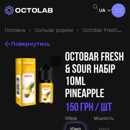
UA
Головна
›
Сольові рідини
›
Octobar Fresh&Sour
Повернутись
Octobar Fresh
& Sour набір
10ml
Pineapple
150
ГРН / ШТ
Обєм
Міцність
10мл
Hard