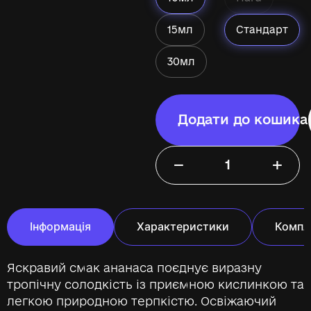
15мл
Стандарт
30мл
Додати до кошика
−
+
Інформація
Характеристики
Компл
Яскравий смак ананаса поєднує виразну
тропічну солодкість із приємною кислинкою та
легкою природною терпкістю. Освіжаючий